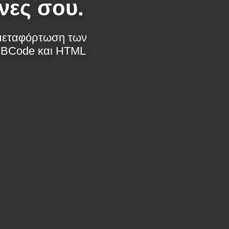
νες σου.
η μεταφόρτωση των
 BBCode και HTML