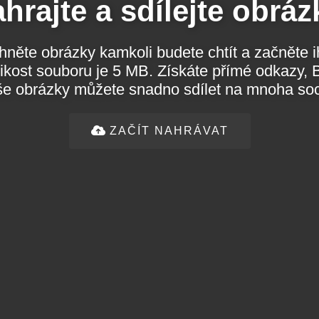
hrajte a sdílejte obráz
hněte obrázky kamkoli budete chtít a začněte 
 je 5 MB. Získáte přímé odkazy, BB-kód, HTML
e obrázky můžete snadno sdílet na mnoha soci
ZAČÍT NAHRÁVAT