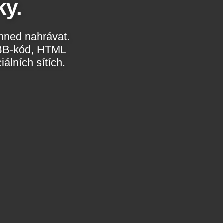
ky.
ihned nahrávat.
álních sítích.