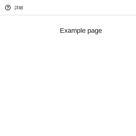
詳細
Example page