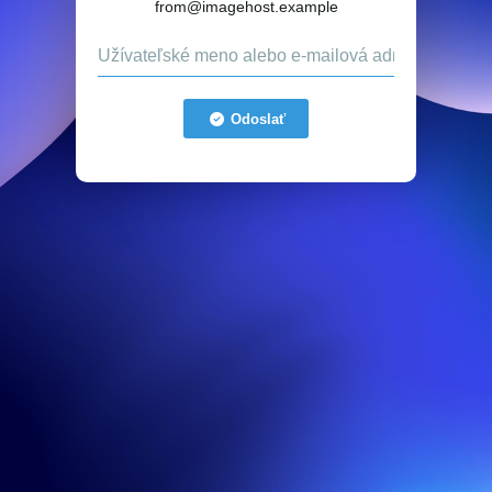
from@imagehost.example
Odoslať