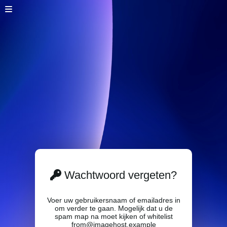
Wachtwoord vergeten?
Voer uw gebruikersnaam of emailadres in
om verder te gaan. Mogelijk dat u de
spam map na moet kijken of whitelist
from@imagehost.example